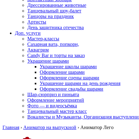
Дрессированные животные
Танцевальный шоу-балет
Танцоры на праздник
Артисты
День защитника отечества
Доп. услуги
Мастер-классы
Сахарная вата, попкорн,
Аквагрим
Candy Bar и торты на заказ
Украшение шарами
Украшение школы шарами
Оформление шарами
Оформление сцены шарами
Украшение шарами на день рождения
Оформление свадьбы шарами
Шар-сюрприз и пиньята
Оформление мероприятий
Фото — и видеосъёмка
Танцевальный мастер класс
Вокалисты и Музыканты, Организация выступлени
Главная
›
Аниматор на выпускной
›
Аниматор Лего