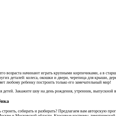
ннего возраста начинают играть крупными кирпичиками, а в стар
угих деталей: колеса, окошки и двери, черепица для крыши, дер
ляет любому ребенку построить только его замечательный мир!
детей. Закажите шоу на день рождения, утренник, выпускной в 
ёнка
строить, собирать и разбирать? Предлагаем вам авторскую про
оскве и Московской области. Красивые костюмы, тематический 