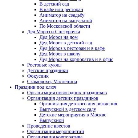
В детский сад
В кафе или ресторан
Аниматор на свадьбу
Аниматор на выпускной
По Московской области
Дед Мороз и Снегурочка
Дед Мороз на дом
Дед Мороз в детский сад
Дед Мороз в ресторан и в кафе
Дед Мороз в школу
Дед Мороз на корпоратив и в офис
Ростовые куклы
Детские праздники
Фокусник
Скоморохи, Масленица
Праздник под ключ
Организация новогодних праздников
Организация детских праздников
Организация детского дня рождения
Выпускной в детском саду
Детские мероприятия в Москве
Выпускной
Проведение квестов
Организация мероприятий
Организация корпоратива