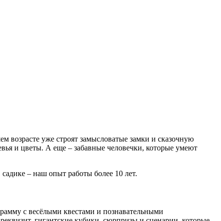
шем возрасте уже строят замысловатые замки и сказочную
евья и цветы. А еще – забавные человечки, которые умеют
садике – наш опыт работы более 10 лет.
грамму с весёлыми квестами и познавательными
реквизит, гигантские кубики, сюрпризы и сценарии, которые