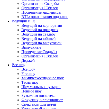
Организация Свадьбы
Организация Юбилея
Проведение масленицы
BTL: организация под ключ
Ведущий и Dj
Ведущий на корпоратив
Ведущий на праздник
Ведущий на свадьбу
Ведущий на юбилей
Ведущий на выпускной
Выпускные
Проведение Свадьбы
Организация Юбилея
Диджей
Все шоу
Все шоу
Fire-шоу
Химическое/научное шоу
Тесла-шоу
Шоу мыльных пузырей
Пенное шоу
Бумажная дискотека
Фокусник, иллюзионист
Спектакли для детей
Контактный зоопарк