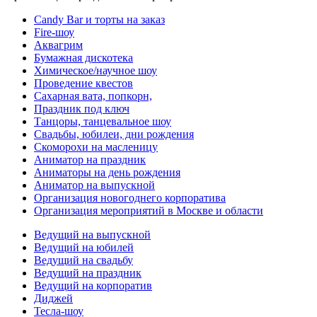
Candy Bar и торты на заказ
Fire-шоу
Аквагрим
Бумажная дискотека
Химическое/научное шоу
Проведение квестов
Сахарная вата, попкорн,
Праздник под ключ
Танцоры, танцевальное шоу
Свадьбы, юбилеи, дни рождения
Скоморохи на масленицу
Аниматор на праздник
Аниматоры на день рождения
Аниматор на выпускной
Организация новогоднего корпоратива
Организация мероприятий в Москве и области
Ведущий на выпускной
Ведущий на юбилей
Ведущий на свадьбу
Ведущий на праздник
Ведущий на корпоратив
Диджей
Тесла-шоу