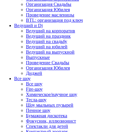
Организация Свадьбы
Организация Юбилея
Проведение масленицы
BTL: организация под ключ
Ведущий и Dj
Ведущий на корпоратив
Ведущий на праздник
Ведущий на свадьбу
Ведущий на юбилей
Ведущий на выпускной
Выпускные
Проведение Свадьбы
Организация Юбилея
Диджей
Все шоу
Все шоу
Fire-шоу
Химическое/научное шоу
Тесла-шоу
Шоу мыльных пузырей
Пенное шоу
Бумажная дискотека
Фокусник, иллюзионист
Спектакли для детей
Контактный зоопарк