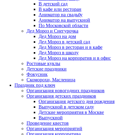
В детский сад
В кафе или ресторан
Аниматор на свадьбу
Аниматор на выпускной
По Московской области
Дед Мороз и Снегурочка
Дед Мороз на дом
Дед Мороз в детский сад
Дед Мороз в ресторан и в кафе
Дед Мороз в школу
Дед Мороз на корпоратив и в офис
Ростовые куклы
Детские праздники
Фокусник
Скоморохи, Масленица
Праздник под ключ
Организация новогодних праздников
Организация детских праздников
Организация детского дня рождения
Выпускной в детском саду
Детские мероприятия в Москве
Выпускной
Проведение квестов
Организация мероприятий
Организация корпоратива