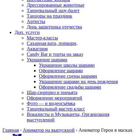
Дрессированные животные
Танцевальный шоу-балет
Танцоры на праздник
Артисты
День защитника отечества
Доп. услуги
Мастер-классы
Сахарная вата, попкорн,
Аквагрим
Candy Bar и торты на заказ
Украшение шарами
Украшение школы шарами
Оформление шарами
Оформление сцены шарами
Украшение шарами на день рождения
Оформление свадьбы шарами
Шар-сюрприз и пиньята
Оформление мероприятий
Фото — и видеосъёмка
Танцевальный мастер класс
Вокалисты и Музыканты, Организация
выступлений
Главная
›
Аниматор на выпускной
›
Аниматор Герои в масках