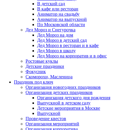
В детский сад
В кафе или ресторан
Аниматор на свадьбу
Аниматор на выпускной
По Московской области
Дед Мороз и Снегурочка
Дед Мороз на дом
Дед Мороз в детский сад
Дед Мороз в ресторан и в кафе
Дед Мороз в школу
Дед Мороз на корпоратив и в офис
Ростовые куклы
Детские праздники
Фокусник
Скоморохи, Масленица
Праздник под ключ
Организация новогодних праздников
Организация детских праздников
Организация детского дня рождения
Выпускной в детском саду
Детские мероприятия в Москве
Выпускной
Проведение квестов
Организация мероприятий
Организация корпоратива