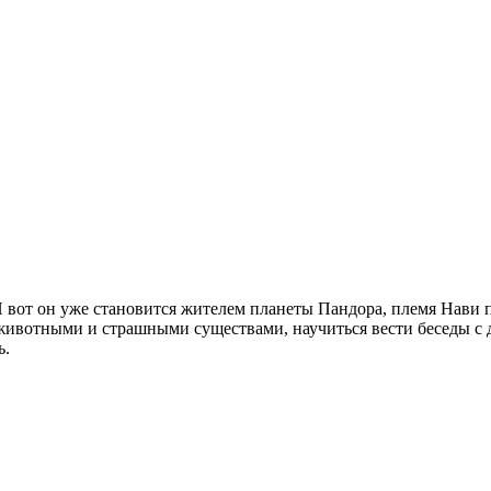
И вот он уже становится жителем планеты Пандора, племя Нави
животными и страшными существами, научиться вести беседы с д
ь.