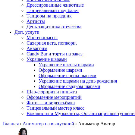
Дрессированные животные
Танцевальный шоу-балет
Танцоры на праздник
Артисты
День защитника отечества
Доп. услуги
Мастер-классы
Сахарная вата, попкорн,
Аквагрим
Candy Bar и торты на заказ
Украшение шарами
Украшение школы шарами
Оформление шарами
Оформление сцены шарами
Украшение шарами на день рождения
Оформление свадьбы шарами
Шар-сюрприз и пиньята
Оформление мероприятий
Фото — и видеосъёмка
Танцевальный мастер класс
Вокалисты и Музыканты, Организация выступлени
Главная
›
Аниматор на выпускной
›
Аниматор Аватар