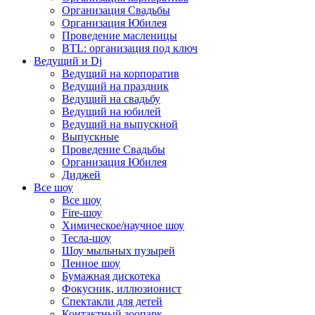
Организация Свадьбы
Организация Юбилея
Проведение масленицы
BTL: организация под ключ
Ведущий и Dj
Ведущий на корпоратив
Ведущий на праздник
Ведущий на свадьбу
Ведущий на юбилей
Ведущий на выпускной
Выпускные
Проведение Свадьбы
Организация Юбилея
Диджей
Все шоу
Все шоу
Fire-шоу
Химическое/научное шоу
Тесла-шоу
Шоу мыльных пузырей
Пенное шоу
Бумажная дискотека
Фокусник, иллюзионист
Спектакли для детей
Контактный зоопарк