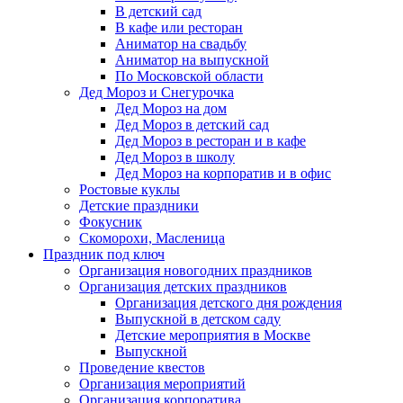
В детский сад
В кафе или ресторан
Аниматор на свадьбу
Аниматор на выпускной
По Московской области
Дед Мороз и Снегурочка
Дед Мороз на дом
Дед Мороз в детский сад
Дед Мороз в ресторан и в кафе
Дед Мороз в школу
Дед Мороз на корпоратив и в офис
Ростовые куклы
Детские праздники
Фокусник
Скоморохи, Масленица
Праздник под ключ
Организация новогодних праздников
Организация детских праздников
Организация детского дня рождения
Выпускной в детском саду
Детские мероприятия в Москве
Выпускной
Проведение квестов
Организация мероприятий
Организация корпоратива