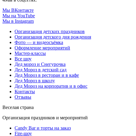
Мы ВКонтакте
Мы на YouTube
Мы в Instagram
Организация детских праздников
Организация детского дня рождения
Фото — и видеосъёмка
Оформление мероприятий
Мастер-классы
Все шоу
Дед мороз и Снегурочка
Дед Мороз в детский сад
Дед Мороз в ресторан и в кафе
Дед Мороз в школу
Дед Мороз на корпоратив и в офис
Контакты
Отзывы
Веселая страна
Организация праздников и мероприятий
Candy Bar и торты на заказ
Fire-шоу