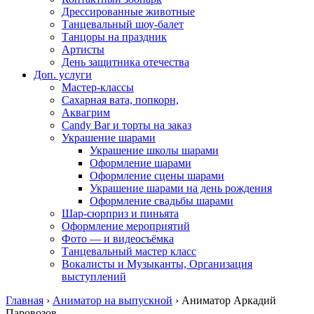
Дрессированные животные
Танцевальный шоу-балет
Танцоры на праздник
Артисты
День защитника отечества
Доп. услуги
Мастер-классы
Сахарная вата, попкорн,
Аквагрим
Candy Bar и торты на заказ
Украшение шарами
Украшение школы шарами
Оформление шарами
Оформление сцены шарами
Украшение шарами на день рождения
Оформление свадьбы шарами
Шар-сюрприз и пиньята
Оформление мероприятий
Фото — и видеосъёмка
Танцевальный мастер класс
Вокалисты и Музыканты, Организация
выступлений
Главная
›
Аниматор на выпускной
›
Аниматор Аркадий
Паровозов