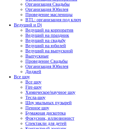
Организация Свадьбы
Организация Юбилея
Проведение масленицы
BTL: организация под ключ
Ведущий и Dj
Ведущий на корпоратив
Ведущий на праздник
Ведущий на свадьбу
Ведущий на юбилей
Ведущий на выпускной
Выпускные
Проведение Свадьбы
Организация Юбилея
Диджей
Все шоу
Все шоу
Fire-шоу
Химическое/научное шоу
Тесла-шоу
Шоу мыльных пузырей
Пенное шоу
Бумажная дискотека
Фокусник, иллюзионист
Спектакли для детей
Контактный зоопарк