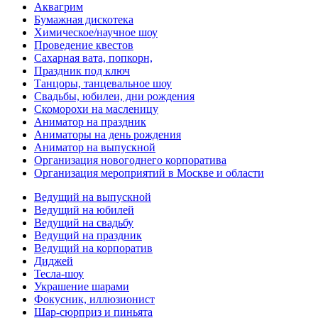
Аквагрим
Бумажная дискотека
Химическое/научное шоу
Проведение квестов
Сахарная вата, попкорн,
Праздник под ключ
Танцоры, танцевальное шоу
Свадьбы, юбилеи, дни рождения
Скоморохи на масленицу
Аниматор на праздник
Аниматоры на день рождения
Аниматор на выпускной
Организация новогоднего корпоратива
Организация мероприятий в Москве и области
Ведущий на выпускной
Ведущий на юбилей
Ведущий на свадьбу
Ведущий на праздник
Ведущий на корпоратив
Диджей
Тесла-шоу
Украшение шарами
Фокусник, иллюзионист
Шар-сюрприз и пиньята