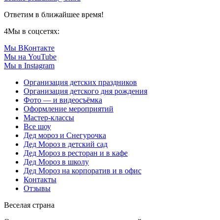
Ответим в ближайшее время!
4
Мы в соцсетях:
Мы ВКонтакте
Мы на YouTube
Мы в Instagram
Организация детских праздников
Организация детского дня рождения
Фото — и видеосъёмка
Оформление мероприятий
Мастер-классы
Все шоу
Дед мороз и Снегурочка
Дед Мороз в детский сад
Дед Мороз в ресторан и в кафе
Дед Мороз в школу
Дед Мороз на корпоратив и в офис
Контакты
Отзывы
Веселая страна