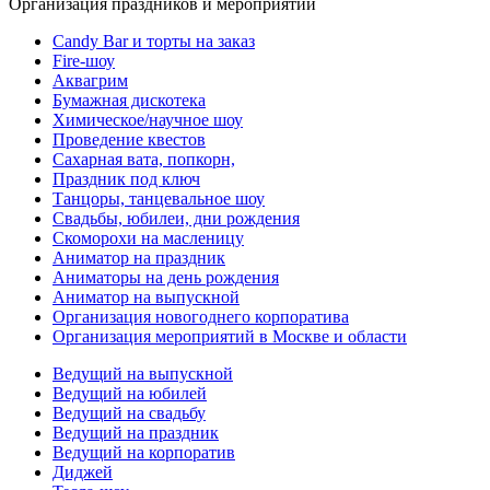
Организация праздников и мероприятий
Candy Bar и торты на заказ
Fire-шоу
Аквагрим
Бумажная дискотека
Химическое/научное шоу
Проведение квестов
Сахарная вата, попкорн,
Праздник под ключ
Танцоры, танцевальное шоу
Свадьбы, юбилеи, дни рождения
Скоморохи на масленицу
Аниматор на праздник
Аниматоры на день рождения
Аниматор на выпускной
Организация новогоднего корпоратива
Организация мероприятий в Москве и области
Ведущий на выпускной
Ведущий на юбилей
Ведущий на свадьбу
Ведущий на праздник
Ведущий на корпоратив
Диджей