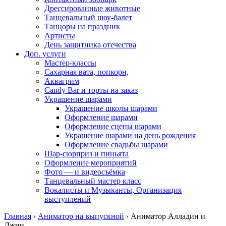
Дрессированные животные
Танцевальный шоу-балет
Танцоры на праздник
Артисты
День защитника отечества
Доп. услуги
Мастер-классы
Сахарная вата, попкорн,
Аквагрим
Candy Bar и торты на заказ
Украшение шарами
Украшение школы шарами
Оформление шарами
Оформление сцены шарами
Украшение шарами на день рождения
Оформление свадьбы шарами
Шар-сюрприз и пиньята
Оформление мероприятий
Фото — и видеосъёмка
Танцевальный мастер класс
Вокалисты и Музыканты, Организация
выступлений
Главная
›
Аниматор на выпускной
›
Аниматор Алладин и
Джин