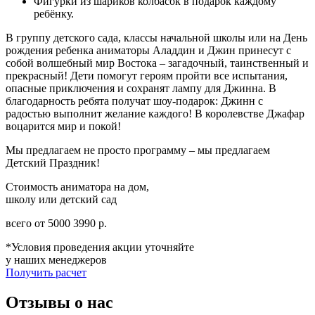
Фигурки из шариков колбасок в подарок каждому
ребёнку.
В группу детского сада, классы начальной школы или на День
рождения ребенка аниматоры Аладдин и Джин принесут с
собой волшебный мир Востока – загадочный, таинственный и
прекрасный! Дети помогут героям пройти все испытания,
опасные приключения и сохранят лампу для Джинна. В
благодарность ребята получат шоу-подарок: Джинн с
радостью выполнит желание каждого! В королевстве Джафар
воцарится мир и покой!
Мы предлагаем не просто программу – мы предлагаем
Детский Праздник!
Стоимость аниматора на дом,
школу или детский сад
всего от
5000
3990
р.
*Условия проведения акции уточняйте
у наших менеджеров
Получить расчет
Отзывы о нас