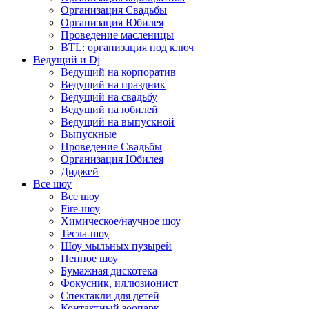
Организация Свадьбы
Организация Юбилея
Проведение масленицы
BTL: организация под ключ
Ведущий и Dj
Ведущий на корпоратив
Ведущий на праздник
Ведущий на свадьбу
Ведущий на юбилей
Ведущий на выпускной
Выпускные
Проведение Свадьбы
Организация Юбилея
Диджей
Все шоу
Все шоу
Fire-шоу
Химическое/научное шоу
Тесла-шоу
Шоу мыльных пузырей
Пенное шоу
Бумажная дискотека
Фокусник, иллюзионист
Спектакли для детей
Контактный зоопарк