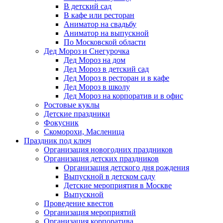
В детский сад
В кафе или ресторан
Аниматор на свадьбу
Аниматор на выпускной
По Московской области
Дед Мороз и Снегурочка
Дед Мороз на дом
Дед Мороз в детский сад
Дед Мороз в ресторан и в кафе
Дед Мороз в школу
Дед Мороз на корпоратив и в офис
Ростовые куклы
Детские праздники
Фокусник
Скоморохи, Масленица
Праздник под ключ
Организация новогодних праздников
Организация детских праздников
Организация детского дня рождения
Выпускной в детском саду
Детские мероприятия в Москве
Выпускной
Проведение квестов
Организация мероприятий
Организация корпоратива