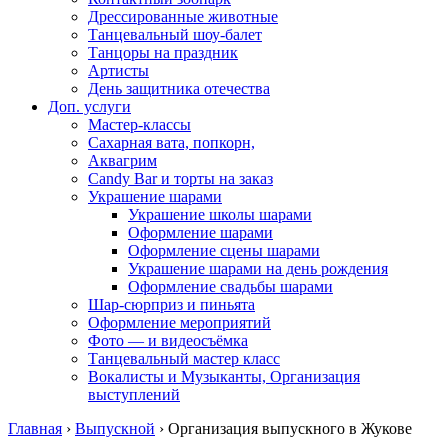
Дрессированные животные
Танцевальный шоу-балет
Танцоры на праздник
Артисты
День защитника отечества
Доп. услуги
Мастер-классы
Сахарная вата, попкорн,
Аквагрим
Candy Bar и торты на заказ
Украшение шарами
Украшение школы шарами
Оформление шарами
Оформление сцены шарами
Украшение шарами на день рождения
Оформление свадьбы шарами
Шар-сюрприз и пиньята
Оформление мероприятий
Фото — и видеосъёмка
Танцевальный мастер класс
Вокалисты и Музыканты, Организация
выступлений
Главная
›
Выпускной
›
Организация выпускного в Жукове