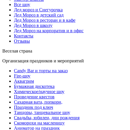
Все шоу
Дед мороз и Снегурочка
Дед Мороз в детский сад
Дед Мороз в ресторан и в кафе
Дед Мороз в школу
Дед Мороз на корпоратив и в офис
Контакты
Отзывы
Веселая страна
Организация праздников и мероприятий
Candy Bar и торты на заказ
Fire-шоу
Аквагрим
Бумажная дискотека
Химическое/научное шоу
Проведение квестов
Сахарная вата, попкорн,
Праздник под ключ
Танцоры, танцевальное шоу
Свадьбы, юбилеи, дни рождения
Скоморохи на масленицу
Аниматор на праздник