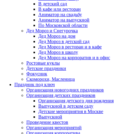
В детский сад
В кафе или ресторан
Аниматор на свадьбу
Аниматор на выпускной
По Московской области
Дед Мороз и Снегурочка
Дед Мороз на дом
Дед Мороз в детский сад
Дед Мороз в ресторан и в кафе
Дед Мороз в школу
Дед Мороз на корпоратив и в офис
Ростовые куклы
Детские праздники
Фокусник
Скоморохи, Масленица
Праздник под ключ
Организация новогодних праздников
Организация детских праздников
Организация детского дня рождения
Выпускной в детском саду
Детские мероприятия в Москве
Выпускной
Проведение квестов
Организация мероприятий
Организация корпоратива