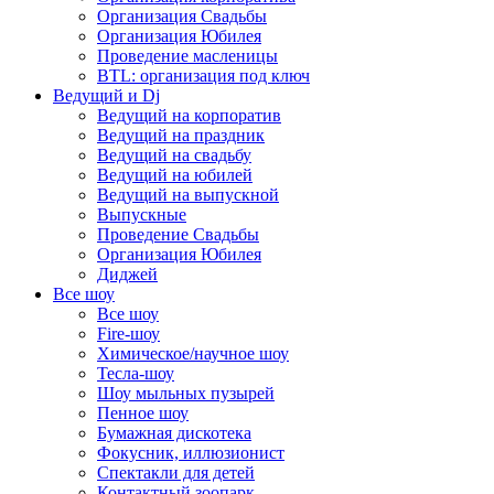
Организация Свадьбы
Организация Юбилея
Проведение масленицы
BTL: организация под ключ
Ведущий и Dj
Ведущий на корпоратив
Ведущий на праздник
Ведущий на свадьбу
Ведущий на юбилей
Ведущий на выпускной
Выпускные
Проведение Свадьбы
Организация Юбилея
Диджей
Все шоу
Все шоу
Fire-шоу
Химическое/научное шоу
Тесла-шоу
Шоу мыльных пузырей
Пенное шоу
Бумажная дискотека
Фокусник, иллюзионист
Спектакли для детей
Контактный зоопарк