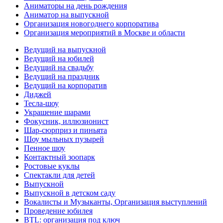
Аниматоры на день рождения
Аниматор на выпускной
Организация новогоднего корпоратива
Организация мероприятий в Москве и области
Ведущий на выпускной
Ведущий на юбилей
Ведущий на свадьбу
Ведущий на праздник
Ведущий на корпоратив
Диджей
Тесла-шоу
Украшение шарами
Фокусник, иллюзионист
Шар-сюрприз и пиньята
Шоу мыльных пузырей
Пенное шоу
Контактный зоопарк
Ростовые куклы
Спектакли для детей
Выпускной
Выпускной в детском саду
Вокалисты и Музыканты, Организация выступлений
Проведение юбилея
BTL: организация под ключ