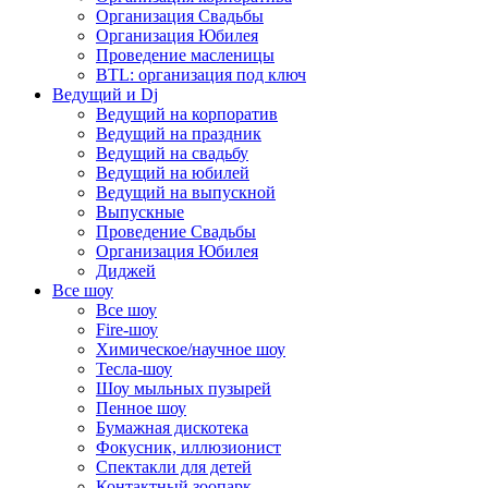
Организация Свадьбы
Организация Юбилея
Проведение масленицы
BTL: организация под ключ
Ведущий и Dj
Ведущий на корпоратив
Ведущий на праздник
Ведущий на свадьбу
Ведущий на юбилей
Ведущий на выпускной
Выпускные
Проведение Свадьбы
Организация Юбилея
Диджей
Все шоу
Все шоу
Fire-шоу
Химическое/научное шоу
Тесла-шоу
Шоу мыльных пузырей
Пенное шоу
Бумажная дискотека
Фокусник, иллюзионист
Спектакли для детей
Контактный зоопарк