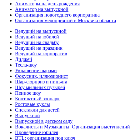
Аниматоры на день рождения
Аниматор на выпускной
Организация новогоднего корпоратива
Организация мероприятий в Москве и области
Ведущий на выпускной
Ведущий на юбилей
Ведущий на свадьбу
Ведущий на праздник
Ведущий на корпоратив
Диджей
Тесла-шоу
Украшение шарами
Фокусник, иллюзионист
Шар-сюрприз и пиньята
Шоу мыльных пузырей
Пенное шоу
Контактный зоопарк
Ростовые куклы
Спектакли для детей
Выпускной
Выпускной в детском саду
Вокалисты и Музыканты, Организация выступлений
Проведение юбилея
BTL: организация под ключ