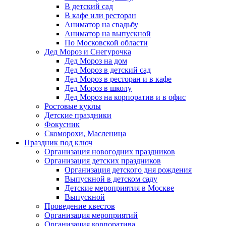
В детский сад
В кафе или ресторан
Аниматор на свадьбу
Аниматор на выпускной
По Московской области
Дед Мороз и Снегурочка
Дед Мороз на дом
Дед Мороз в детский сад
Дед Мороз в ресторан и в кафе
Дед Мороз в школу
Дед Мороз на корпоратив и в офис
Ростовые куклы
Детские праздники
Фокусник
Скоморохи, Масленица
Праздник под ключ
Организация новогодних праздников
Организация детских праздников
Организация детского дня рождения
Выпускной в детском саду
Детские мероприятия в Москве
Выпускной
Проведение квестов
Организация мероприятий
Организация корпоратива