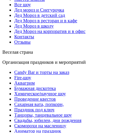
Все шоу
Дед мороз и Снегурочка
Дед Мороз в детский сад
Дед Мороз в ресторан и в кафе
Дед Мороз в школу
Дед Мороз на корпоратив и в офис
Контакты
Отзывы
Веселая страна
Организация праздников и мероприятий
Candy Bar и торты на заказ
Fire-шоу
Аквагрим
Бумажная дискотека
Химическое/научное шоу
Проведение квестов
Сахарная вата, попкорн,
Праздник под ключ
Танцоры, танцевальное шоу
Свадьбы, юбилеи, дни рождения
Скоморохи на масленицу
Аниматор на праздник