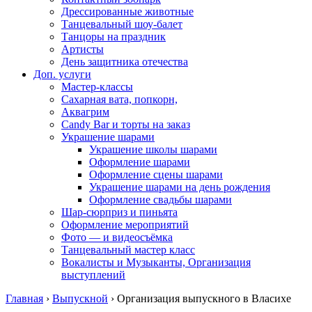
Дрессированные животные
Танцевальный шоу-балет
Танцоры на праздник
Артисты
День защитника отечества
Доп. услуги
Мастер-классы
Сахарная вата, попкорн,
Аквагрим
Candy Bar и торты на заказ
Украшение шарами
Украшение школы шарами
Оформление шарами
Оформление сцены шарами
Украшение шарами на день рождения
Оформление свадьбы шарами
Шар-сюрприз и пиньята
Оформление мероприятий
Фото — и видеосъёмка
Танцевальный мастер класс
Вокалисты и Музыканты, Организация
выступлений
Главная
›
Выпускной
›
Организация выпускного в Власихе