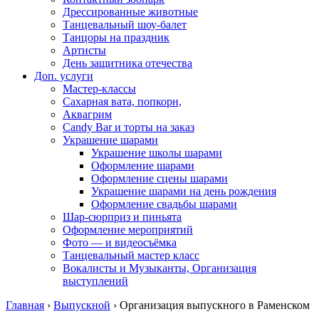
Дрессированные животные
Танцевальный шоу-балет
Танцоры на праздник
Артисты
День защитника отечества
Доп. услуги
Мастер-классы
Сахарная вата, попкорн,
Аквагрим
Candy Bar и торты на заказ
Украшение шарами
Украшение школы шарами
Оформление шарами
Оформление сцены шарами
Украшение шарами на день рождения
Оформление свадьбы шарами
Шар-сюрприз и пиньята
Оформление мероприятий
Фото — и видеосъёмка
Танцевальный мастер класс
Вокалисты и Музыканты, Организация
выступлений
Главная
›
Выпускной
›
Организация выпускного в Раменском