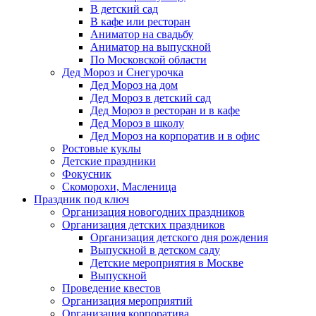
В детский сад
В кафе или ресторан
Аниматор на свадьбу
Аниматор на выпускной
По Московской области
Дед Мороз и Снегурочка
Дед Мороз на дом
Дед Мороз в детский сад
Дед Мороз в ресторан и в кафе
Дед Мороз в школу
Дед Мороз на корпоратив и в офис
Ростовые куклы
Детские праздники
Фокусник
Скоморохи, Масленица
Праздник под ключ
Организация новогодних праздников
Организация детских праздников
Организация детского дня рождения
Выпускной в детском саду
Детские мероприятия в Москве
Выпускной
Проведение квестов
Организация мероприятий
Организация корпоратива