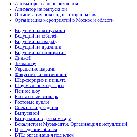
Аниматоры на день рождения
Аниматор на выпускной
Организация новогоднего корпоратива
Организация мероприятий в Москве и области
Ведущий на выпускной
Ведущий на юбилей
Ведущий на свадьбу
Ведущий на праздник
Ведущий на корпоратив
Диджей
Тесла-шоу
Украшение шарами
Фокусник, иллюзионист
Шар-сюрприз и пиньята
Шоу мыльных пузырей
Пенное шоу
Контактный зоопарк
Ростовые куклы
Спектакли для детей
Выпускной
Выпускной в детском саду
Вокалисты и Музыканты, Организация выступлений
Проведение юбилея
BTL: организация под ключ