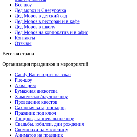
Все шоу
Дед мороз и Снегурочка
Дед Мороз в детский сад
Дед Мороз в ресторан и в кафе
Дед Мороз в школу
Дед Мороз на корпоратив и в офис
Контакты
Отзывы
Веселая страна
Организация праздников и мероприятий
Candy Bar и торты на заказ
Fire-шоу
Аквагрим
Бумажная дискотека
Химическое/научное шоу
Проведение квестов
Сахарная вата, попкорн,
Праздник под ключ
Танцоры, танцевальное шоу
Свадьбы, юбилеи, дни рождения
Скоморохи на масленицу
Аниматор на праздник