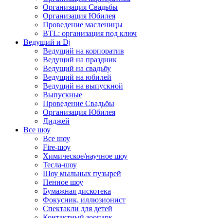
Организация Свадьбы
Организация Юбилея
Проведение масленицы
BTL: организация под ключ
Ведущий и Dj
Ведущий на корпоратив
Ведущий на праздник
Ведущий на свадьбу
Ведущий на юбилей
Ведущий на выпускной
Выпускные
Проведение Свадьбы
Организация Юбилея
Диджей
Все шоу
Все шоу
Fire-шоу
Химическое/научное шоу
Тесла-шоу
Шоу мыльных пузырей
Пенное шоу
Бумажная дискотека
Фокусник, иллюзионист
Спектакли для детей
Контактный зоопарк