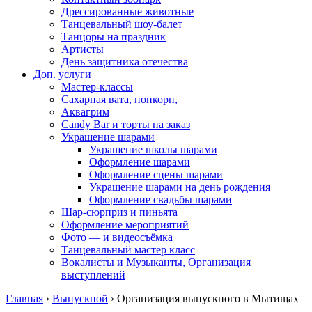
Дрессированные животные
Танцевальный шоу-балет
Танцоры на праздник
Артисты
День защитника отечества
Доп. услуги
Мастер-классы
Сахарная вата, попкорн,
Аквагрим
Candy Bar и торты на заказ
Украшение шарами
Украшение школы шарами
Оформление шарами
Оформление сцены шарами
Украшение шарами на день рождения
Оформление свадьбы шарами
Шар-сюрприз и пиньята
Оформление мероприятий
Фото — и видеосъёмка
Танцевальный мастер класс
Вокалисты и Музыканты, Организация
выступлений
Главная
›
Выпускной
›
Организация выпускного в Мытищах