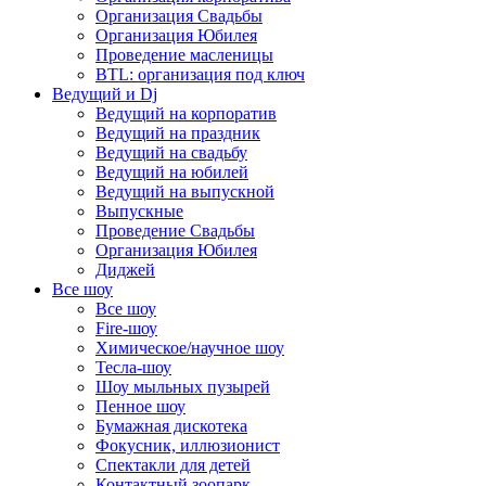
Организация Свадьбы
Организация Юбилея
Проведение масленицы
BTL: организация под ключ
Ведущий и Dj
Ведущий на корпоратив
Ведущий на праздник
Ведущий на свадьбу
Ведущий на юбилей
Ведущий на выпускной
Выпускные
Проведение Свадьбы
Организация Юбилея
Диджей
Все шоу
Все шоу
Fire-шоу
Химическое/научное шоу
Тесла-шоу
Шоу мыльных пузырей
Пенное шоу
Бумажная дискотека
Фокусник, иллюзионист
Спектакли для детей
Контактный зоопарк