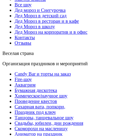
Все шоу
Дед мороз и Снегурочка
Дед Мороз в детский сад
Дед Мороз в ресторан и в кафе
Дед Мороз в школу
Дед Мороз на корпоратив и в офис
Контакты
Отзывы
Веселая страна
Организация праздников и мероприятий
Candy Bar и торты на заказ
Fire-шоу
Аквагрим
Бумажная дискотека
Химическое/научное шоу
Проведение квестов
Сахарная вата, попкорн,
Праздник под ключ
Танцоры, танцевальное шоу
Свадьбы, юбилеи, дни рождения
Скоморохи на масленицу
Аниматор на праздник