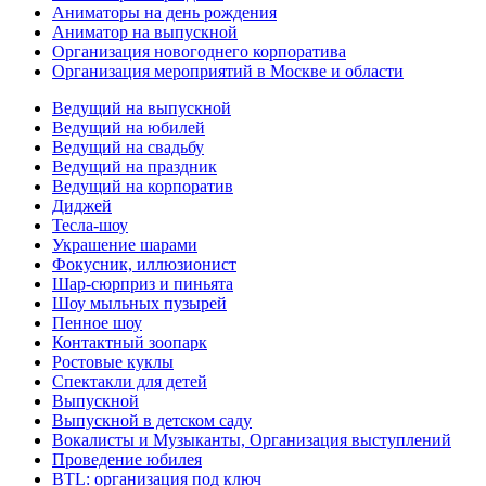
Аниматоры на день рождения
Аниматор на выпускной
Организация новогоднего корпоратива
Организация мероприятий в Москве и области
Ведущий на выпускной
Ведущий на юбилей
Ведущий на свадьбу
Ведущий на праздник
Ведущий на корпоратив
Диджей
Тесла-шоу
Украшение шарами
Фокусник, иллюзионист
Шар-сюрприз и пиньята
Шоу мыльных пузырей
Пенное шоу
Контактный зоопарк
Ростовые куклы
Спектакли для детей
Выпускной
Выпускной в детском саду
Вокалисты и Музыканты, Организация выступлений
Проведение юбилея
BTL: организация под ключ