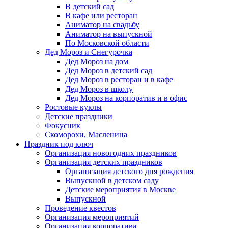
В детский сад
В кафе или ресторан
Аниматор на свадьбу
Аниматор на выпускной
По Московской области
Дед Мороз и Снегурочка
Дед Мороз на дом
Дед Мороз в детский сад
Дед Мороз в ресторан и в кафе
Дед Мороз в школу
Дед Мороз на корпоратив и в офис
Ростовые куклы
Детские праздники
Фокусник
Скоморохи, Масленица
Праздник под ключ
Организация новогодних праздников
Организация детских праздников
Организация детского дня рождения
Выпускной в детском саду
Детские мероприятия в Москве
Выпускной
Проведение квестов
Организация мероприятий
Организация корпоратива