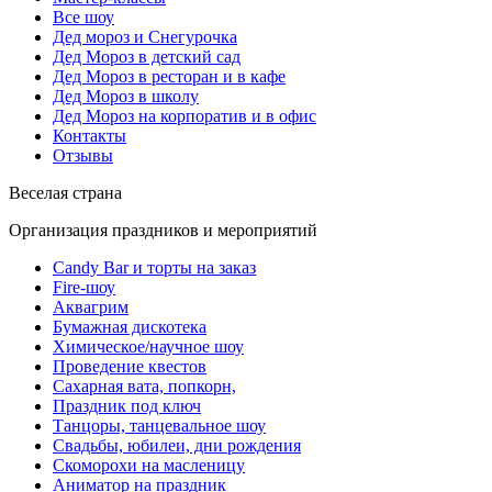
Все шоу
Дед мороз и Снегурочка
Дед Мороз в детский сад
Дед Мороз в ресторан и в кафе
Дед Мороз в школу
Дед Мороз на корпоратив и в офис
Контакты
Отзывы
Веселая страна
Организация праздников и мероприятий
Candy Bar и торты на заказ
Fire-шоу
Аквагрим
Бумажная дискотека
Химическое/научное шоу
Проведение квестов
Сахарная вата, попкорн,
Праздник под ключ
Танцоры, танцевальное шоу
Свадьбы, юбилеи, дни рождения
Скоморохи на масленицу
Аниматор на праздник