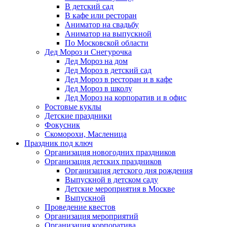
В детский сад
В кафе или ресторан
Аниматор на свадьбу
Аниматор на выпускной
По Московской области
Дед Мороз и Снегурочка
Дед Мороз на дом
Дед Мороз в детский сад
Дед Мороз в ресторан и в кафе
Дед Мороз в школу
Дед Мороз на корпоратив и в офис
Ростовые куклы
Детские праздники
Фокусник
Скоморохи, Масленица
Праздник под ключ
Организация новогодних праздников
Организация детских праздников
Организация детского дня рождения
Выпускной в детском саду
Детские мероприятия в Москве
Выпускной
Проведение квестов
Организация мероприятий
Организация корпоратива