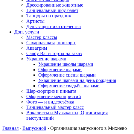
Дрессированные животные
Танцевальный шоу-балет
Танцоры на праздник
Артисты
День защитника отечества
Доп. услуги
Мастер-классы
Сахарная вата, попкорн,
Аквагрим
Candy Bar и торты на заказ
Украшение шарами
Украшение школы шарами
Оформление шарами
Оформление сцены шарами
Украшение шарами на день рождения
Оформление свадьбы шарами
Шар-сюрприз и пиньята
Оформление мероприятий
Фото — и видеосъёмка
Танцевальный мастер класс
Вокалисты и Музыканты, Организация
выступлений
Главная
›
Выпускной
›
Организация выпускного в Михнево