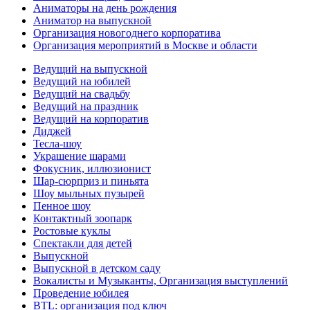
Аниматоры на день рождения
Аниматор на выпускной
Организация новогоднего корпоратива
Организация мероприятий в Москве и области
Ведущий на выпускной
Ведущий на юбилей
Ведущий на свадьбу
Ведущий на праздник
Ведущий на корпоратив
Диджей
Тесла-шоу
Украшение шарами
Фокусник, иллюзионист
Шар-сюрприз и пиньята
Шоу мыльных пузырей
Пенное шоу
Контактный зоопарк
Ростовые куклы
Спектакли для детей
Выпускной
Выпускной в детском саду
Вокалисты и Музыканты, Организация выступлений
Проведение юбилея
BTL: организация под ключ