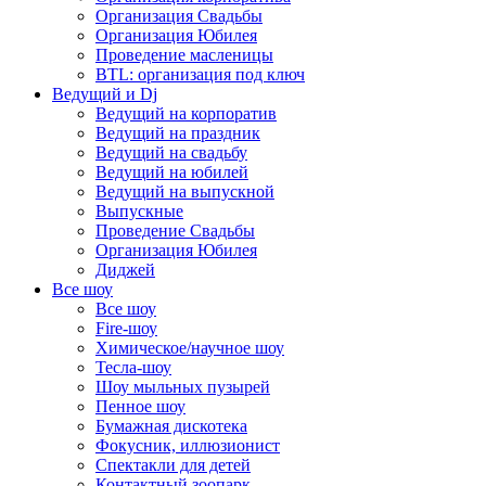
Организация Свадьбы
Организация Юбилея
Проведение масленицы
BTL: организация под ключ
Ведущий и Dj
Ведущий на корпоратив
Ведущий на праздник
Ведущий на свадьбу
Ведущий на юбилей
Ведущий на выпускной
Выпускные
Проведение Свадьбы
Организация Юбилея
Диджей
Все шоу
Все шоу
Fire-шоу
Химическое/научное шоу
Тесла-шоу
Шоу мыльных пузырей
Пенное шоу
Бумажная дискотека
Фокусник, иллюзионист
Спектакли для детей
Контактный зоопарк