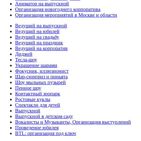
Аниматор на выпускной
Организация новогоднего корпоратива
Организация мероприятий в Москве и области
Ведущий на выпускной
Ведущий на юбилей
Ведущий на свадьбу
Ведущий на праздник
Ведущий на корпоратив
Диджей
Тесла-шоу
Украшение шарами
Фокусник, иллюзионист
Шар-сюрприз и пиньята
Шоу мыльных пузырей
Пенное шоу
Контактный зоопарк
Ростовые куклы
Спектакли для детей
Выпускной
Выпускной в детском саду
Вокалисты и Музыканты, Организация выступлений
Проведение юбилея
BTL: организация под ключ