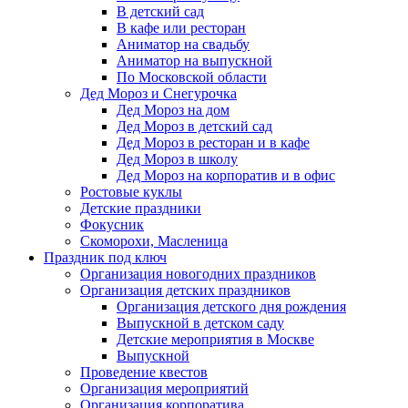
В детский сад
В кафе или ресторан
Аниматор на свадьбу
Аниматор на выпускной
По Московской области
Дед Мороз и Снегурочка
Дед Мороз на дом
Дед Мороз в детский сад
Дед Мороз в ресторан и в кафе
Дед Мороз в школу
Дед Мороз на корпоратив и в офис
Ростовые куклы
Детские праздники
Фокусник
Скоморохи, Масленица
Праздник под ключ
Организация новогодних праздников
Организация детских праздников
Организация детского дня рождения
Выпускной в детском саду
Детские мероприятия в Москве
Выпускной
Проведение квестов
Организация мероприятий
Организация корпоратива