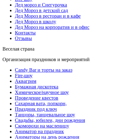
Дед мороз и Снегурочка
Дед Мороз в детский сад
Дед Мороз в ресторан и в кафе
Дед Мороз в школу
Дед Мороз на корпоратив и в офис
Контакты
Отзывы
Веселая страна
Организация праздников и мероприятий
Candy Bar и торты на заказ
Fire-шоу
Аквагрим
Бумажная дискотека
Химическое/научное шоу
Проведение квестов
Сахарная вата, попкорн,
Праздник под ключ
Танцоры, танцевальное шоу
Свадьбы, юбилеи, дни рождения
Скоморохи на масленицу
Аниматор на праздник
Аниматоры на день рождения