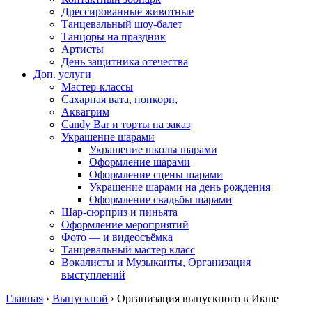
Дрессированные животные
Танцевальный шоу-балет
Танцоры на праздник
Артисты
День защитника отечества
Доп. услуги
Мастер-классы
Сахарная вата, попкорн,
Аквагрим
Candy Bar и торты на заказ
Украшение шарами
Украшение школы шарами
Оформление шарами
Оформление сцены шарами
Украшение шарами на день рождения
Оформление свадьбы шарами
Шар-сюрприз и пиньята
Оформление мероприятий
Фото — и видеосъёмка
Танцевальный мастер класс
Вокалисты и Музыканты, Организация
выступлений
Главная
›
Выпускной
›
Организация выпускного в Икше