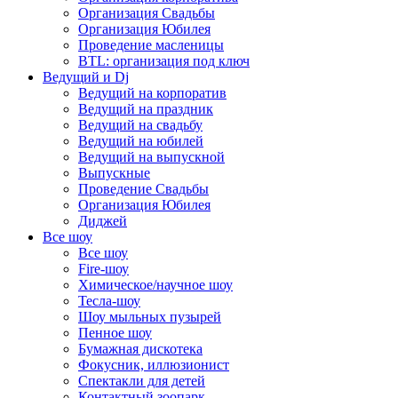
Организация Свадьбы
Организация Юбилея
Проведение масленицы
BTL: организация под ключ
Ведущий и Dj
Ведущий на корпоратив
Ведущий на праздник
Ведущий на свадьбу
Ведущий на юбилей
Ведущий на выпускной
Выпускные
Проведение Свадьбы
Организация Юбилея
Диджей
Все шоу
Все шоу
Fire-шоу
Химическое/научное шоу
Тесла-шоу
Шоу мыльных пузырей
Пенное шоу
Бумажная дискотека
Фокусник, иллюзионист
Спектакли для детей
Контактный зоопарк