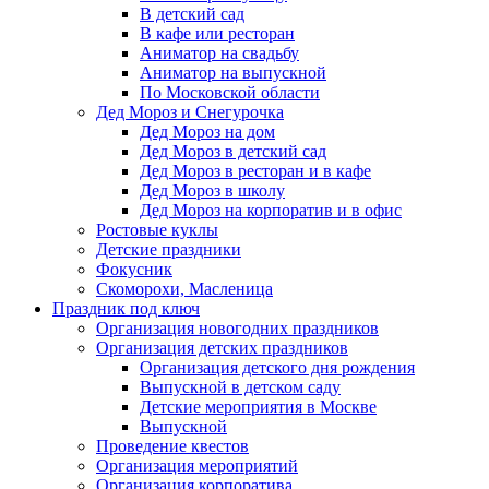
В детский сад
В кафе или ресторан
Аниматор на свадьбу
Аниматор на выпускной
По Московской области
Дед Мороз и Снегурочка
Дед Мороз на дом
Дед Мороз в детский сад
Дед Мороз в ресторан и в кафе
Дед Мороз в школу
Дед Мороз на корпоратив и в офис
Ростовые куклы
Детские праздники
Фокусник
Скоморохи, Масленица
Праздник под ключ
Организация новогодних праздников
Организация детских праздников
Организация детского дня рождения
Выпускной в детском саду
Детские мероприятия в Москве
Выпускной
Проведение квестов
Организация мероприятий
Организация корпоратива