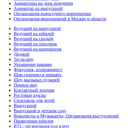
Аниматоры на день рождения
Аниматор на выпускной
Организация новогоднего корпоратива
Организация мероприятий в Москве и области
Ведущий на выпускной
Ведущий на юбилей
Ведущий на свадьбу
Ведущий на праздник
Ведущий на корпоратив
Диджей
Тесла-шоу
Украшение шарами
Фокусник, иллюзионист
Шар-сюрприз и пиньята
Шоу мыльных пузырей
Пенное шоу
Контактный зоопарк
Ростовые куклы
Спектакли для детей
Выпускной
Выпускной в детском саду
Вокалисты и Музыканты, Организация выступлений
Проведение юбилея
BTL: организация под ключ