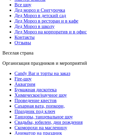
Все шоу
Дед мороз и Снегурочка
Дед Мороз в детский сад
Дед Мороз в ресторан и в кафе
Дед Мороз в школу
Дед Мороз на корпоратив и в офис
Контакты
Отзывы
Веселая страна
Организация праздников и мероприятий
Candy Bar и торты на заказ
Fire-шоу
Аквагрим
Бумажная дискотека
Химическое/научное шоу
Проведение квестов
Сахарная вата, попкорн,
Праздник под ключ
Танцоры, танцевальное шоу
Свадьбы, юбилеи, дни рождения
Скоморохи на масленицу
Аниматор на праздник