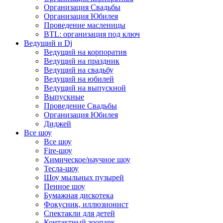
Организация Свадьбы
Организация Юбилея
Проведение масленицы
BTL: организация под ключ
Ведущий и Dj
Ведущий на корпоратив
Ведущий на праздник
Ведущий на свадьбу
Ведущий на юбилей
Ведущий на выпускной
Выпускные
Проведение Свадьбы
Организация Юбилея
Диджей
Все шоу
Все шоу
Fire-шоу
Химическое/научное шоу
Тесла-шоу
Шоу мыльных пузырей
Пенное шоу
Бумажная дискотека
Фокусник, иллюзионист
Спектакли для детей
Контактный зоопарк