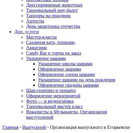
Дрессированные животные
Танцевальный шоу-балет
Танцоры на праздник
Артисты
День защитника отечества
Доп. услуги
Мастер-классы
Сахарная вата, попкорн,
Аквагрим
Candy Bar и торты на заказ
Украшение шарами
Украшение школы шарами
Оформление шарами
Оформление сцены шарами
Украшение шарами на день рождения
Оформление свадьбы шарами
Шар-сюрприз и пиньята
Оформление мероприятий
Фото — и видеосъёмка
Танцевальный мастер класс
Вокалисты и Музыканты, Организация
выступлений
Главная
›
Выпускной
›
Организация выпускного в Егорьевске