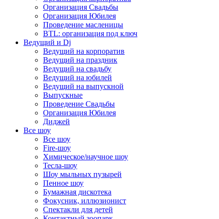
Организация Свадьбы
Организация Юбилея
Проведение масленицы
BTL: организация под ключ
Ведущий и Dj
Ведущий на корпоратив
Ведущий на праздник
Ведущий на свадьбу
Ведущий на юбилей
Ведущий на выпускной
Выпускные
Проведение Свадьбы
Организация Юбилея
Диджей
Все шоу
Все шоу
Fire-шоу
Химическое/научное шоу
Тесла-шоу
Шоу мыльных пузырей
Пенное шоу
Бумажная дискотека
Фокусник, иллюзионист
Спектакли для детей
Контактный зоопарк