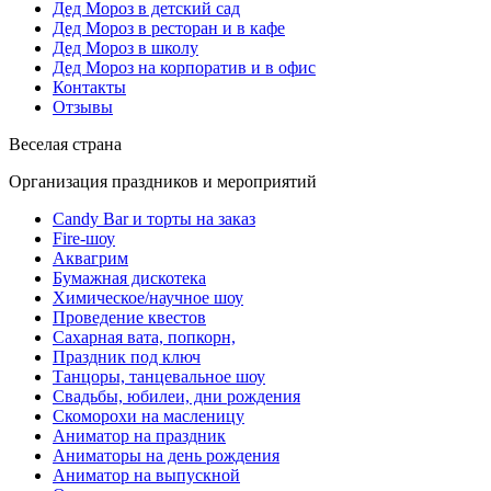
Дед Мороз в детский сад
Дед Мороз в ресторан и в кафе
Дед Мороз в школу
Дед Мороз на корпоратив и в офис
Контакты
Отзывы
Веселая страна
Организация праздников и мероприятий
Candy Bar и торты на заказ
Fire-шоу
Аквагрим
Бумажная дискотека
Химическое/научное шоу
Проведение квестов
Сахарная вата, попкорн,
Праздник под ключ
Танцоры, танцевальное шоу
Свадьбы, юбилеи, дни рождения
Скоморохи на масленицу
Аниматор на праздник
Аниматоры на день рождения
Аниматор на выпускной