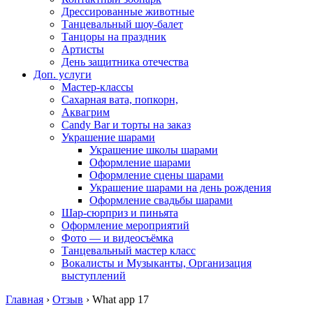
Дрессированные животные
Танцевальный шоу-балет
Танцоры на праздник
Артисты
День защитника отечества
Доп. услуги
Мастер-классы
Сахарная вата, попкорн,
Аквагрим
Candy Bar и торты на заказ
Украшение шарами
Украшение школы шарами
Оформление шарами
Оформление сцены шарами
Украшение шарами на день рождения
Оформление свадьбы шарами
Шар-сюрприз и пиньята
Оформление мероприятий
Фото — и видеосъёмка
Танцевальный мастер класс
Вокалисты и Музыканты, Организация
выступлений
Главная
›
Отзыв
›
What app 17