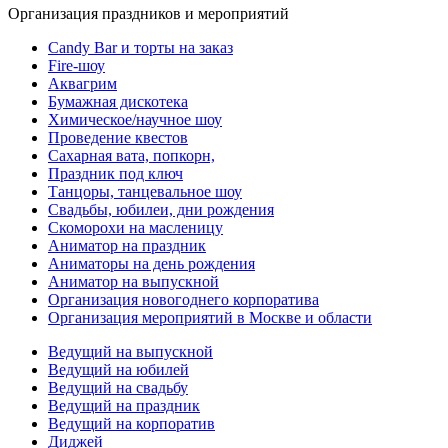
Организация праздников и мероприятий
Candy Bar и торты на заказ
Fire-шоу
Аквагрим
Бумажная дискотека
Химическое/научное шоу
Проведение квестов
Сахарная вата, попкорн,
Праздник под ключ
Танцоры, танцевальное шоу
Свадьбы, юбилеи, дни рождения
Скоморохи на масленицу
Аниматор на праздник
Аниматоры на день рождения
Аниматор на выпускной
Организация новогоднего корпоратива
Организация мероприятий в Москве и области
Ведущий на выпускной
Ведущий на юбилей
Ведущий на свадьбу
Ведущий на праздник
Ведущий на корпоратив
Диджей