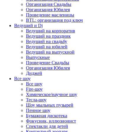
Организация Свадьбы
Организация Юбилея
Проведение масленицы
BTL: организация под ключ
Ведущий и Dj
Ведущий на корпоратив
Ведущий на праздник
Ведущий на свадьбу
Ведущий на юбилей
Ведущий на выпускной
Выпускные
Проведение Свадьбы
Организация Юбилея
Диджей
Все шоу
Все шоу
Fire-шоу
Химическое/научное шоу
Тесла-шоу
Шоу мыльных пузырей
Пенное шоу
Бумажная дискотека
Фокусник, иллюзионист
Спектакли для детей
Контактный зоопарк