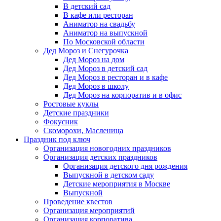
В детский сад
В кафе или ресторан
Аниматор на свадьбу
Аниматор на выпускной
По Московской области
Дед Мороз и Снегурочка
Дед Мороз на дом
Дед Мороз в детский сад
Дед Мороз в ресторан и в кафе
Дед Мороз в школу
Дед Мороз на корпоратив и в офис
Ростовые куклы
Детские праздники
Фокусник
Скоморохи, Масленица
Праздник под ключ
Организация новогодних праздников
Организация детских праздников
Организация детского дня рождения
Выпускной в детском саду
Детские мероприятия в Москве
Выпускной
Проведение квестов
Организация мероприятий
Организация корпоратива