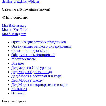
detskie-prazdniki@bk.ru
Ответим в ближайшее время!
4
Мы в соцсетях:
Мы ВКонтакте
Мы на YouTube
Мы в Instagram
Организация детских праздников
Организация детского дня рождения
Фото — и видеосъёмка
Оформление мероприятий
Мастер-классы
Все шоу
Дед мороз и Снегурочка
Дед Мороз в детский сад
Дед Мороз в ресторан и в кафе
Дед Мороз в школу
Дед Мороз на корпоратив и в офис
Контакты
Отзывы
Веселая страна