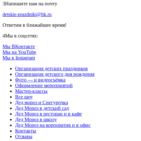
3
Напишите нам на почту
detskie-prazdniki@bk.ru
Ответим в ближайшее время!
4
Мы в соцсетях:
Мы ВКонтакте
Мы на YouTube
Мы в Instagram
Организация детских праздников
Организация детского дня рождения
Фото — и видеосъёмка
Оформление мероприятий
Мастер-классы
Все шоу
Дед мороз и Снегурочка
Дед Мороз в детский сад
Дед Мороз в ресторан и в кафе
Дед Мороз в школу
Дед Мороз на корпоратив и в офис
Контакты
Отзывы