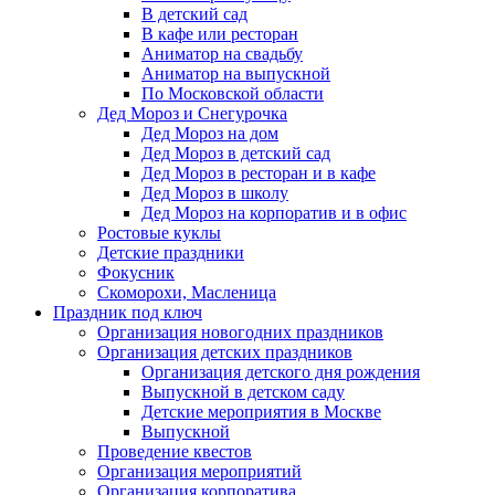
В детский сад
В кафе или ресторан
Аниматор на свадьбу
Аниматор на выпускной
По Московской области
Дед Мороз и Снегурочка
Дед Мороз на дом
Дед Мороз в детский сад
Дед Мороз в ресторан и в кафе
Дед Мороз в школу
Дед Мороз на корпоратив и в офис
Ростовые куклы
Детские праздники
Фокусник
Скоморохи, Масленица
Праздник под ключ
Организация новогодних праздников
Организация детских праздников
Организация детского дня рождения
Выпускной в детском саду
Детские мероприятия в Москве
Выпускной
Проведение квестов
Организация мероприятий
Организация корпоратива