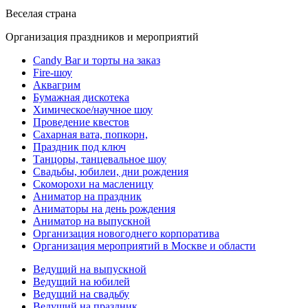
Веселая страна
Организация праздников и мероприятий
Candy Bar и торты на заказ
Fire-шоу
Аквагрим
Бумажная дискотека
Химическое/научное шоу
Проведение квестов
Сахарная вата, попкорн,
Праздник под ключ
Танцоры, танцевальное шоу
Свадьбы, юбилеи, дни рождения
Скоморохи на масленицу
Аниматор на праздник
Аниматоры на день рождения
Аниматор на выпускной
Организация новогоднего корпоратива
Организация мероприятий в Москве и области
Ведущий на выпускной
Ведущий на юбилей
Ведущий на свадьбу
Ведущий на праздник