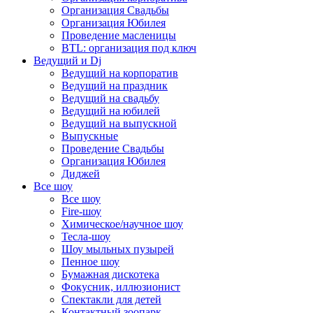
Организация Свадьбы
Организация Юбилея
Проведение масленицы
BTL: организация под ключ
Ведущий и Dj
Ведущий на корпоратив
Ведущий на праздник
Ведущий на свадьбу
Ведущий на юбилей
Ведущий на выпускной
Выпускные
Проведение Свадьбы
Организация Юбилея
Диджей
Все шоу
Все шоу
Fire-шоу
Химическое/научное шоу
Тесла-шоу
Шоу мыльных пузырей
Пенное шоу
Бумажная дискотека
Фокусник, иллюзионист
Спектакли для детей
Контактный зоопарк