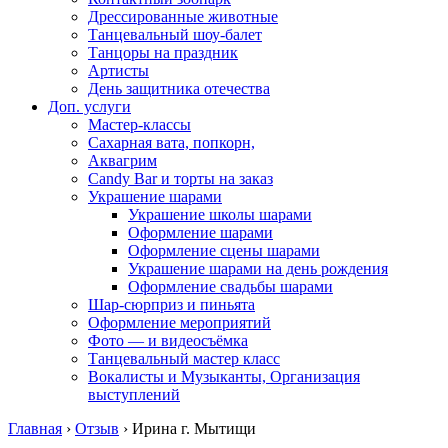
Дрессированные животные
Танцевальный шоу-балет
Танцоры на праздник
Артисты
День защитника отечества
Доп. услуги
Мастер-классы
Сахарная вата, попкорн,
Аквагрим
Candy Bar и торты на заказ
Украшение шарами
Украшение школы шарами
Оформление шарами
Оформление сцены шарами
Украшение шарами на день рождения
Оформление свадьбы шарами
Шар-сюрприз и пиньята
Оформление мероприятий
Фото — и видеосъёмка
Танцевальный мастер класс
Вокалисты и Музыканты, Организация
выступлений
Главная
›
Отзыв
›
Ирина г. Мытищи