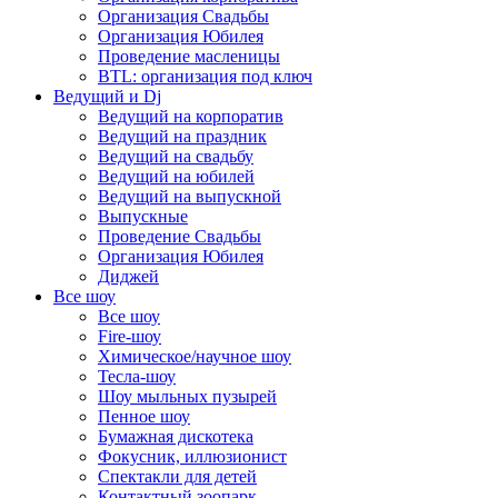
Организация Свадьбы
Организация Юбилея
Проведение масленицы
BTL: организация под ключ
Ведущий и Dj
Ведущий на корпоратив
Ведущий на праздник
Ведущий на свадьбу
Ведущий на юбилей
Ведущий на выпускной
Выпускные
Проведение Свадьбы
Организация Юбилея
Диджей
Все шоу
Все шоу
Fire-шоу
Химическое/научное шоу
Тесла-шоу
Шоу мыльных пузырей
Пенное шоу
Бумажная дискотека
Фокусник, иллюзионист
Спектакли для детей
Контактный зоопарк