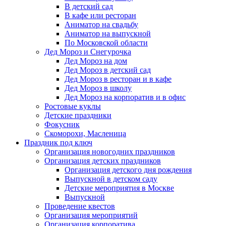
В детский сад
В кафе или ресторан
Аниматор на свадьбу
Аниматор на выпускной
По Московской области
Дед Мороз и Снегурочка
Дед Мороз на дом
Дед Мороз в детский сад
Дед Мороз в ресторан и в кафе
Дед Мороз в школу
Дед Мороз на корпоратив и в офис
Ростовые куклы
Детские праздники
Фокусник
Скоморохи, Масленица
Праздник под ключ
Организация новогодних праздников
Организация детских праздников
Организация детского дня рождения
Выпускной в детском саду
Детские мероприятия в Москве
Выпускной
Проведение квестов
Организация мероприятий
Организация корпоратива