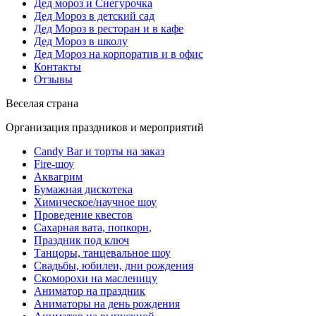
Дед мороз и Снегурочка
Дед Мороз в детский сад
Дед Мороз в ресторан и в кафе
Дед Мороз в школу
Дед Мороз на корпоратив и в офис
Контакты
Отзывы
Веселая страна
Организация праздников и мероприятий
Candy Bar и торты на заказ
Fire-шоу
Аквагрим
Бумажная дискотека
Химическое/научное шоу
Проведение квестов
Сахарная вата, попкорн,
Праздник под ключ
Танцоры, танцевальное шоу
Свадьбы, юбилеи, дни рождения
Скоморохи на масленицу
Аниматор на праздник
Аниматоры на день рождения