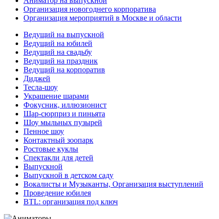
Аниматор на выпускной
Организация новогоднего корпоратива
Организация мероприятий в Москве и области
Ведущий на выпускной
Ведущий на юбилей
Ведущий на свадьбу
Ведущий на праздник
Ведущий на корпоратив
Диджей
Тесла-шоу
Украшение шарами
Фокусник, иллюзионист
Шар-сюрприз и пиньята
Шоу мыльных пузырей
Пенное шоу
Контактный зоопарк
Ростовые куклы
Спектакли для детей
Выпускной
Выпускной в детском саду
Вокалисты и Музыканты, Организация выступлений
Проведение юбилея
BTL: организация под ключ