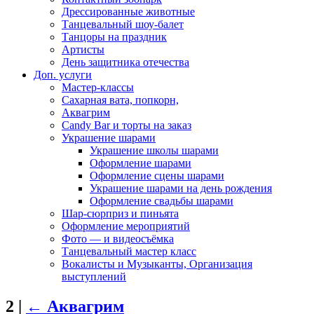
Дрессированные животные
Танцевальный шоу-балет
Танцоры на праздник
Артисты
День защитника отечества
Доп. услуги
Мастер-классы
Сахарная вата, попкорн,
Аквагрим
Candy Bar и торты на заказ
Украшение шарами
Украшение школы шарами
Оформление шарами
Оформление сцены шарами
Украшение шарами на день рождения
Оформление свадьбы шарами
Шар-сюрприз и пиньята
Оформление мероприятий
Фото — и видеосъёмка
Танцевальный мастер класс
Вокалисты и Музыканты, Организация
выступлений
2
|
←
Аквагрим